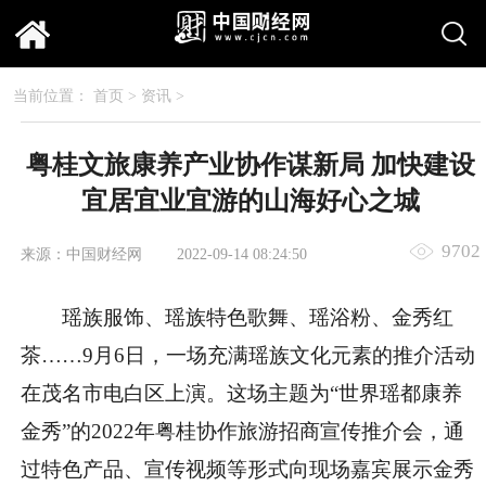
当前位置：
首页
>
资讯
>
粤桂文旅康养产业协作谋新局 加快建设
宜居宜业宜游的山海好心之城
9702
来源：中国财经网
2022-09-14 08:24:50
瑶族服饰、瑶族特色歌舞、瑶浴粉、金秀红
茶……9月6日，一场充满瑶族文化元素的推介活动
在茂名市电白区上演。这场主题为“世界瑶都康养
金秀”的2022年粤桂协作旅游招商宣传推介会，通
过特色产品、宣传视频等形式向现场嘉宾展示金秀