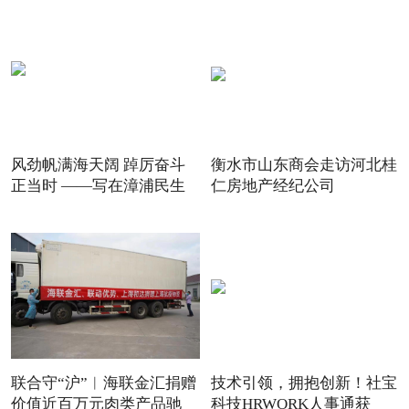
风劲帆满海天阔 踔厉奋斗
衡水市山东商会走访河北桂
正当时 ——写在漳浦民生
仁房地产经纪公司
联合守“沪”︱海联金汇捐赠
技术引领，拥抱创新！社宝
价值近百万元肉类产品驰
科技HRWORK人事通获