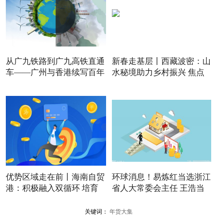
从广九铁路到广九高铁直通
新春走基层丨西藏波密：山
车——广州与香港续写百年
水秘境助力乡村振兴 焦点
优势区域走在前丨海南自贸
环球消息！易炼红当选浙江
港：积极融入双循环 培育
省人大常委会主任 王浩当
关键词：
年货大集