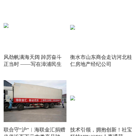
风劲帆满海天阔 踔厉奋斗
衡水市山东商会走访河北桂
正当时 ——写在漳浦民生
仁房地产经纪公司
联合守“沪”︱海联金汇捐赠
技术引领，拥抱创新！社宝