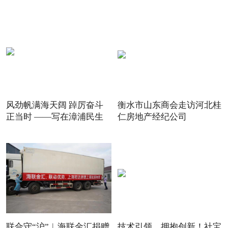
风劲帆满海天阔 踔厉奋斗
衡水市山东商会走访河北桂
正当时 ——写在漳浦民生
仁房地产经纪公司
联合守“沪”︱海联金汇捐赠
技术引领，拥抱创新！社宝