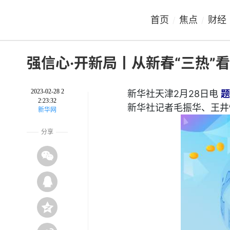
首页
焦点
财经
/
/
强信心·开新局丨从新春“三热”
2023-02-28 2
新华社天津2月28日电
题
2:23:32
新华社记者毛振华、王井
新华网
分享