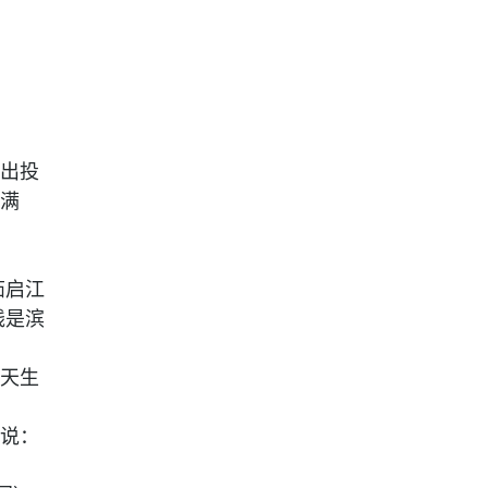
出投
满
茹启江
线是滨
天生
说：