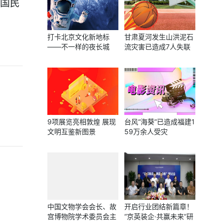
中国民
打卡北京文化新地标
甘肃夏河发生山洪泥石
——不一样的夜长城
流灾害已造成7人失联
9项展览亮相敦煌 展现
台风“海葵”已造成福建1
文明互鉴新图景
59万余人受灾
中国文物学会会长、故
开启行业团结新篇章！
宫博物院学术委员会主
“京英装企·共赢未来”研