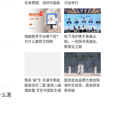
任单霁翔：讲好中国故
讨会举行
事 做好文化交流使者
电脑租赁平台哪个好？
松下洗护携手奥维云
为什么推荐艾特租
网，一同探寻高端化、
数智化之路
情系“闽”生 共谱华章砥
国货底妆品牌方里收购
砺奋进廿二载 服务八闽
海外实验室，底妆研发
谱新篇 写在中国民生银
再突破
什么差
行福州分行成立22周年
之际