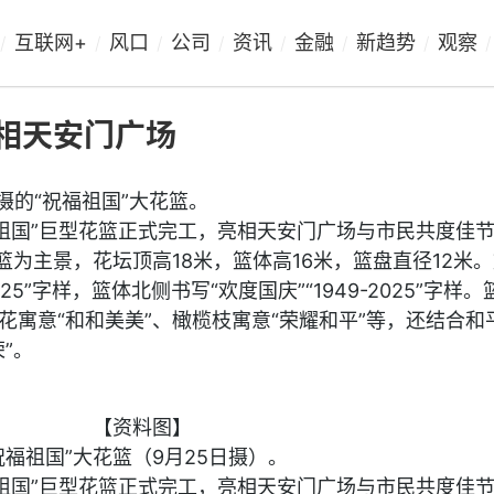
互联网+
风口
公司
资讯
金融
新趋势
观察
/
/
/
/
/
/
/
/
亮相天安门广场
摄的“祝福祖国”大花篮。
祝福祖国”巨型花篮正式完工，亮相天安门广场与市民共度佳
篮为主景，花坛顶高18米，篮体高16米，篮盘直径12米
025”字样，篮体北侧书写“欢度国庆”“1949-2025”字样
花寓意“和和美美”、橄榄枝寓意“荣耀和平”等，还结合和
”。
【资料图】
福祖国”大花篮（9月25日摄）。
祝福祖国”巨型花篮正式完工，亮相天安门广场与市民共度佳