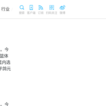
行业
/
搜索
客户端
订阅
扫码关注
微博
节。今
。篮体
。篮内选
平鸽元
节。今