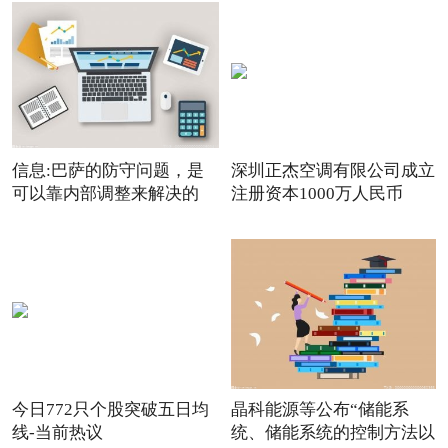
信息:巴萨的防守问题，是
深圳正杰空调有限公司成立
可以靠内部调整来解决的
注册资本1000万人民币
今日772只个股突破五日均
晶科能源等公布“储能系
线-当前热议
统、储能系统的控制方法以