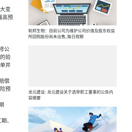
大变
最高预
和邦生物：目前公司为维护公司价值及股东权益
所回购股份尚未出售_每日观察
修公
的验
单并
赔偿
险预
龙元建设: 龙元建设关于选举职工董事的公告内
容摘要
期
工期、