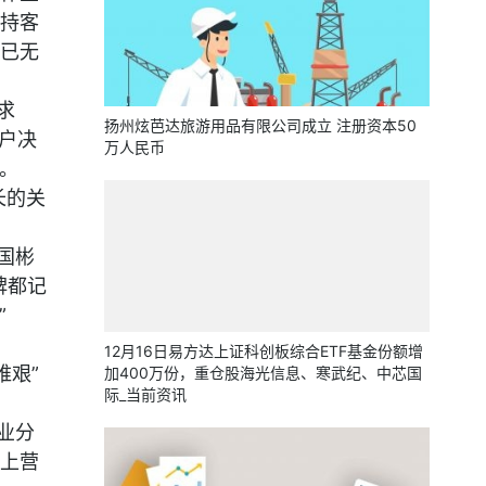
持客
已无
求
扬州炫芭达旅游用品有限公司成立 注册资本50
户决
万人民币
。
长的关
国彬
碑都记
”
12月16日易方达上证科创板综合ETF基金份额增
维艰”
加400万份，重仓股海光信息、寒武纪、中芯国
际_当前资讯
业分
上营