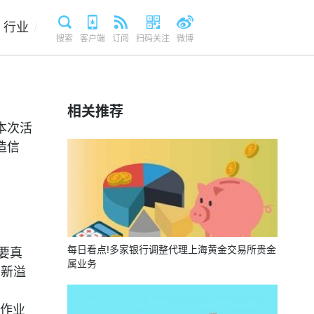
行业
/
搜索
客户端
订阅
扫码关注
微博
相关推荐
本次活
造信
每日看点!多家银行调整代理上海黄金交易所贵金
要真
属业务
创新溢
作业