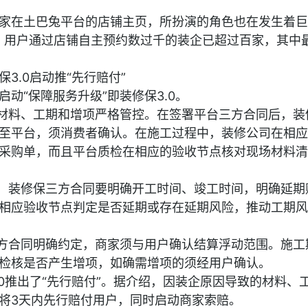
家在土巴兔平台的店铺主页，所扮演的角色也在发生着巨
年，用户通过店铺自主预约数过千的装企已超过百家，其中
3.0启动推“先行赔付”
动“保障服务升级”即装修保3.0。
对材料、工期和增项严格管控。在签署平台三方合同后，装
至平台，须消费者确认。在施工过程中，装修公司在相应
采购单，而且平台质检在相应的验收节点核对现场材料清
前，装修保三方合同要明确开工时间、竣工时间，明确延期
相应验收节点判定是否延期或存在延期风险，推动工期风
三方合同明确约定，商家须与用户确认结算浮动范围。施工
检核是否产生增项，如确需增项的须经用户确认。
.0推出了“先行赔付”。据介绍，因装企原因导致的材料、
将3天内先行赔付用户，同时启动商家索赔。