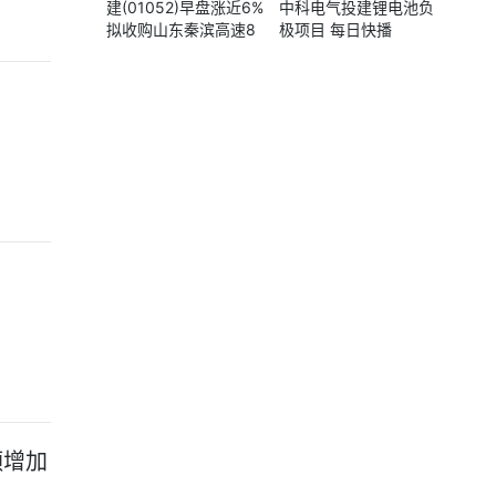
建(01052)早盘涨近6%
中科电气投建锂电池负
拟收购山东秦滨高速8
极项目 每日快播
5%股权 有望推动公司E
BITDA增长
额增加