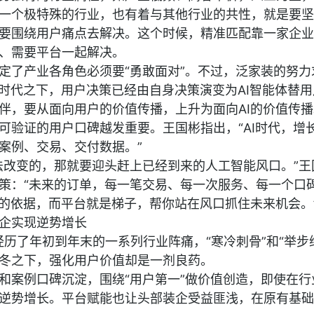
一个极特殊的行业，也有着与其他行业的共性，就是要坚
要围绕用户痛点去解决。这个时候，精准匹配靠一家企业
、需要平台一起解决。
定了产业各角色必须要“勇敢面对”。不过，泛家装的努力
I时代之下，用户决策已经由自身决策演变为AI智能体替用
伴，要从面向用户的价值传播，上升为面向AI的价值传播
可验证的用户口碑越发重要。王国彬指出，“AI时代，增
案例、交易、交付数据。”
法改变的，那就要迎头赶上已经到来的人工智能风口。”王
策：“未来的订单，每一笔交易、每一次服务、每一个口
荐的依据，而平台就是梯子，帮你站在风口抓住未来机会。
企实现逆势增长
经历了年初到年末的一系列行业阵痛，“寒冷刺骨”和“举步
冬之下，强化用户价值却是一剂良药。
和案例口碑沉淀，围绕“用户第一”做价值创造，即使在行
逆势增长。平台赋能也让头部装企受益匪浅，在原有基础