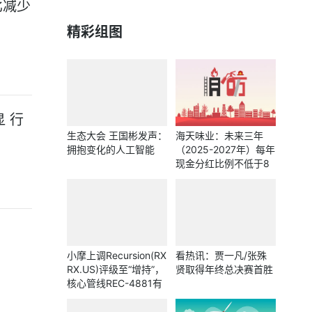
比减少
精彩组图
 行
生态大会 王国彬发声：
海天味业：未来三年
拥抱变化的人工智能
（2025-2027年）每年
现金分红比例不低于8
0%
小摩上调Recursion(RX
看热讯：贾一凡/张殊
RX.US)评级至“增持”，
贤取得年终总决赛首胜
核心管线REC-4881有
望成为畅销药物 焦点热
门