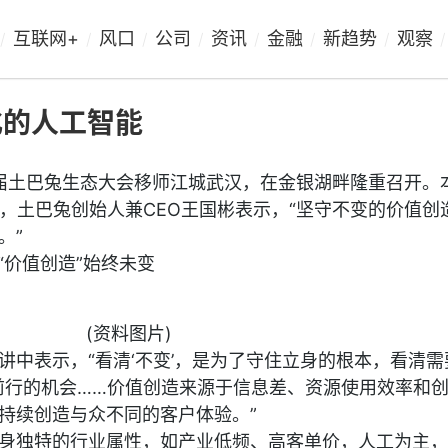
互联网+
风口
公司
资讯
金融
新趋势
观察
/
/
/
/
/
/
/
/
化的人工智能
十一届土巴兔生态大会移师江城武汉，在金银湖畔隆重召开。
”，土巴兔创始人兼CEO王国彬表示，“坚守不变的价值创
。”
“价值创造”始终未变
(资料图片)
讲中表示，“看清‘不变’，是为了守住立身的根本，看清需
抱前行的机会……价值创造来源于信息差、资源使用效率和
持续创造与众不同的客户体验。”
身独特的行业属性，如产业低频、高客单价，人工为主，