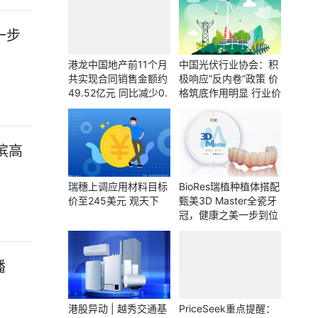
一步
港龙中国地产前11个月
中国光伏行业协会：积
共实现合同销售金额约
极响应“反内卷”政策 价
49.52亿元 同比减少0.
格筑底作用明显 行业价
12%
格得到修复
滨高
瑞穗上调应用材料目标
BioRes瑞植种植体搭配
价至245美元 观天下
甄美3D Master全瓷牙
冠，健康之美一步到位
播
港股异动 | 越秀交通基
PriceSeek重点提醒：