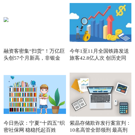
融资客密集“扫货”！万亿巨
今年1至11月全国铁路发送
头创57个月新高，非银金
旅客42.8亿人次 创历史同
今日热议：宁夏“十四五”织
紫晶存储欺诈发行案宣判：
密社保网 稳稳托起百姓
10名高管全部领刑 最高刑