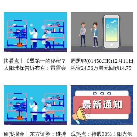
快看点丨联盟第一的秘密？
周黑鸭(01458.HK)12月11日
太阳球探告诉布克：雷霆会
耗资24.56万港元回购14.75
研报掘金丨东方证券：维持
观热点：持股30%！阳光氢