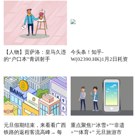
【人物】贡萨洛：皇马久违
今头条！知乎-
的“户口本”青训射手
W(02390.HK)1月2日耗资
11.12万美元回
元旦假期结束，来看看广西
重点聚焦!“冰雪+”“非遗
铁路的返程客流高峰→ 每
+”“体育+” 元旦旅游市