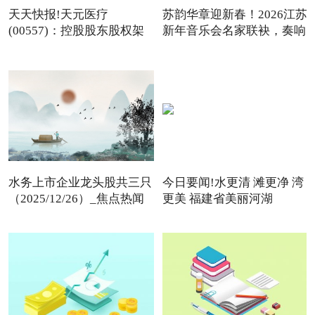
天天快报!天元医疗
苏韵华章迎新春！2026江苏
(00557)：控股股东股权架
新年音乐会名家联袂，奏响
构变动
水务上市企业龙头股共三只
今日要闻!水更清 滩更净 湾
（2025/12/26）_焦点热闻
更美 福建省美丽河湖