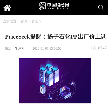
当前位置：
首页
>
资讯
>
PriceSeek提醒：扬子石化PP出厂价上调
8747
来源：
生意社
2026-01-07 13:56:52