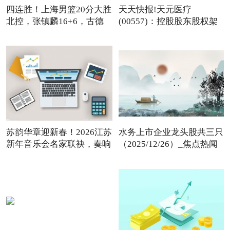
四连胜！上海男篮20分大胜
天天快报!天元医疗
北控，张镇麟16+6，古德
(00557)：控股股东股权架
温
构变动
苏韵华章迎新春！2026江苏
水务上市企业龙头股共三只
新年音乐会名家联袂，奏响
（2025/12/26）_焦点热闻