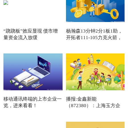
“跷跷板”效应显现 债市增
杨瀚森13分钟2分1板1助，
量资金流入放缓
开拓者111-105力克火箭，
卡
移动通讯终端的上市企业一
播报:金鑫新能
览，进来看看！
（872380）：上海玉方企
（2026/1/9）
业管理咨询中