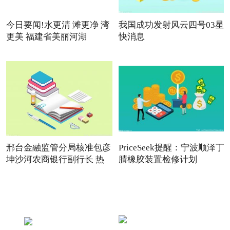
今日要闻!水更清 滩更净 湾
我国成功发射风云四号03星
更美 福建省美丽河湖
快消息
邢台金融监管分局核准包彦
PriceSeek提醒：宁波顺泽丁
坤沙河农商银行副行长 热
腈橡胶装置检修计划