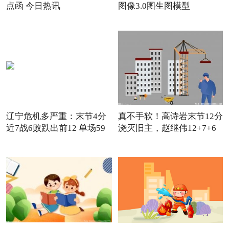
点函 今日热讯
图像3.0图生图模型
辽宁危机多严重：末节4分
真不手软！高诗岩末节12分
近7战6败跌出前12 单场59
浇灭旧主，赵继伟12+7+6
怒