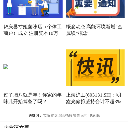
鹤庆县寸姐卤味店（个体工
概念动态|高能环境新增“金
商户）成立 注册资本10万
属镍”概念
过了腊八就是年！你家的年
上海沪工(603131.SH)：明
味儿开始筹备了吗？
鑫光储拟减持合计不超3%
股
关键词：
市场
崩盘
综合指数
警告
公司
印尼
触