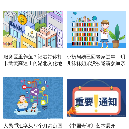
服务区里养鱼？记者带你打
小杨阿姨已回老家过年，玥
卡武黄高速上的湖北文化地
儿箖箖姐弟没被邀请参加亲
人民币汇率从32个月高点回
《中国奇谭》艺术展开