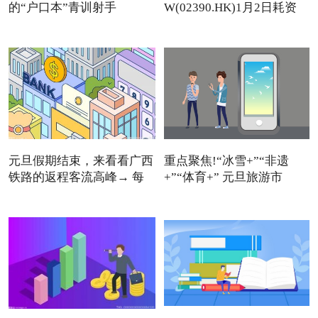
的“户口本”青训射手
W(02390.HK)1月2日耗资
11.12万美元回
元旦假期结束，来看看广西
重点聚焦!“冰雪+”“非遗
铁路的返程客流高峰→ 每
+”“体育+” 元旦旅游市