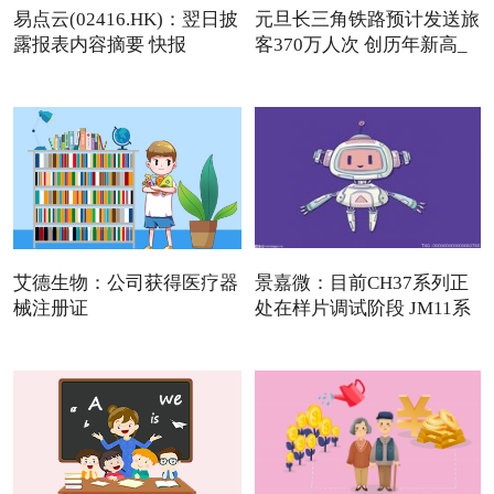
易点云(02416.HK)：翌日披
元旦长三角铁路预计发送旅
露报表内容摘要 快报
客370万人次 创历年新高_
艾德生物：公司获得医疗器
景嘉微：目前CH37系列正
械注册证
处在样片调试阶段 JM11系
列