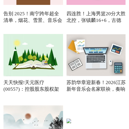
告别 2025！南宁跨年超全
四连胜！上海男篮20分大胜
清单，烟花、雪景、音乐会
北控，张镇麟16+6，古德
温
天天快报!天元医疗
苏韵华章迎新春！2026江苏
(00557)：控股股东股权架
新年音乐会名家联袂，奏响
构变动