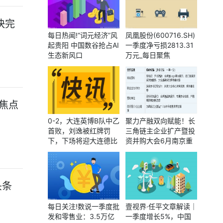
快完
每日热闻!“词元经济”风
凤凰股份(600716.SH)
起贵阳 中国数谷抢占AI
一季度净亏损2813.31
生态新风口
万元_每日聚焦
 焦点
0-2，大连英博B队中乙
聚力产融双向赋能！长
首败，刘逸被红牌罚
三角链主企业扩产暨投
下，下场将迎大连德比
资并购大会6月南京重
战|焦点信息
磅启幕！
头条
每日关注!数说一季度批
壹视界·任平文章解读｜
发和零售业：3.5万亿
一季度增长5%，中国