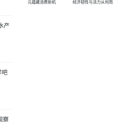
元蕴藏消费新机
经济韧性与活力从何而
来？_每日精选
水产
样吧
观察