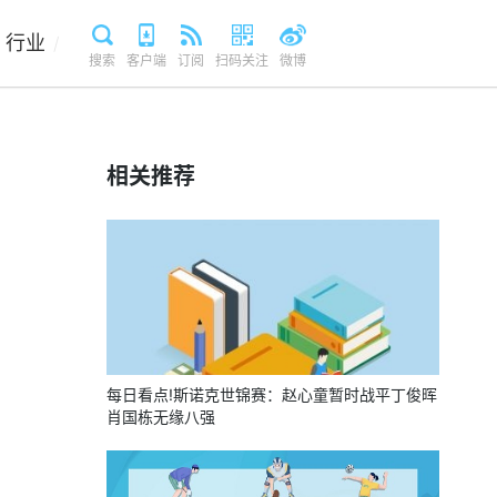
行业
/
搜索
客户端
订阅
扫码关注
微博
相关推荐
每日看点!斯诺克世锦赛：赵心童暂时战平丁俊晖
肖国栋无缘八强