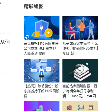
机
精彩组图
力从何
东莞祺枳科技有限责任
儿子虐待家中猫咪 母亲
公司成立 注册资本1万
便强迫他砸烂PS5主机|
人民币 新要闻
今日热门
【热闻】综艺股份：股
当前热点图解财报：西
东拟减持不超1%公司股
宁特钢全年归母净利
份
润-9.00亿元，上年同
期-8.63亿元