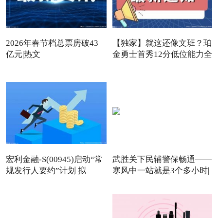
2026年春节档总票房破43
【独家】就这还像文班？珀
亿元|热文
金勇士首秀12分低位能力全
宏利金融-S(00945)启动“常
武胜关下民辅警保畅通——
规发行人要约”计划 拟
寒风中一站就是3个多小时|