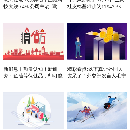
技大跌9.4% 公司主动“戳
社皮棉基准价为17947.33
元/吨
新消息丨颠覆认知！新研
精彩看点:这下真让外国人
究：鱼油等保健品，却可能
惊呆了！外交部发言人毛宁
是