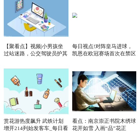
【聚看点】视频|小男孩坐
每日视点!对阵皇马进球，
过站迷路，公交驾驶员护其
凯恩在欧冠赛场首次在禁区
赏花游热度飙升 武铁计划
看点：南京崇正书院木绣球
增开214列始发客车_每日看
花开如雪 入画“品”花正
点