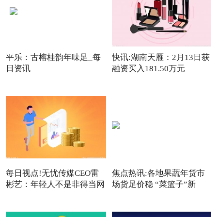
平乐：古榕桂韵年味足_每
快讯:湖南天雁：2月13日获
日资讯
融资买入181.50万元
每日视点!无忧传媒CEO雷
焦点热讯:各地果蔬年货市
彬艺：年轻人不是非得当网
场货足价稳 “菜篮子”新
红