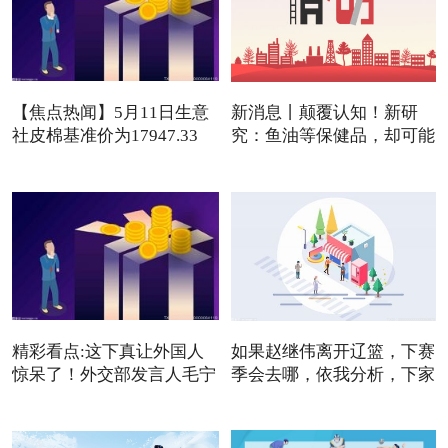
【焦点热闻】5月11日生意
新消息丨颠覆认知！新研
社皮棉基准价为17947.33
究：鱼油等保健品，却可能
元/吨
是
精彩看点:这下真让外国人
如果赵继伟离开辽篮，下赛
惊呆了！外交部发言人毛宁
季会去哪，依我分析，下家