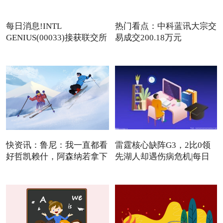
每日消息!INTL
热门看点：中科蓝讯大宗交
GENIUS(00033)接获联交所
易成交200.18万元
额外复牌指
快资讯：鲁尼：我一直都看
雷霆核心缺阵G3，2比0领
好哲凯赖什，阿森纳若拿下
先湖人却遇伤病危机|每日
焦点