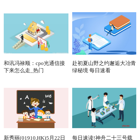
和讯冯禄顺：cpo光通信接
赴初夏山野之约邂逅大冶青
下来怎么走_热门
绿秘境 每日速看
新秀丽(01910.HK)5月22日
每日速读!神舟二十三号载