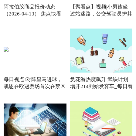
阿拉伯胶商品报价动态
【聚看点】视频|小男孩坐
（2026-04-13） 焦点快看
过站迷路，公交驾驶员护其
每日视点!对阵皇马进球，
赏花游热度飙升 武铁计划
凯恩在欧冠赛场首次在禁区
增开214列始发客车_每日看
点