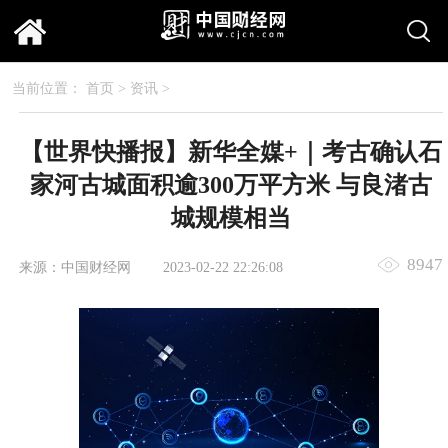
当前位置：
首页
>
资讯
>
【世界快播报】新华全媒+｜考古确认石
家河古城面积逾300万平方米 与良渚古
城规模相当
8947
来源：中国财经网
2023-02-22 22:26:08