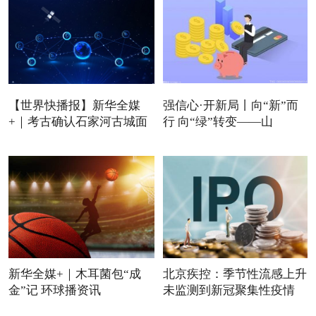
【世界快播报】新华全媒
强信心·开新局丨向“新”而
+｜考古确认石家河古城面
行 向“绿”转变——山
积
新华全媒+｜木耳菌包“成
北京疾控：季节性流感上升
金”记 环球播资讯
未监测到新冠聚集性疫情