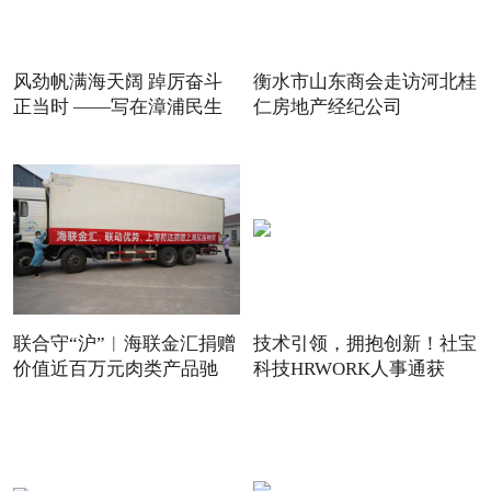
风劲帆满海天阔 踔厉奋斗
衡水市山东商会走访河北桂
正当时 ——写在漳浦民生
仁房地产经纪公司
联合守“沪”︱海联金汇捐赠
技术引领，拥抱创新！社宝
价值近百万元肉类产品驰
科技HRWORK人事通获
得“20