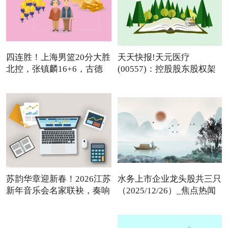
四连胜！上海男篮20分大胜
天天快报!天元医疗
北控，张镇麟16+6，古德
(00557)：控股股东股权架
温
构变动
苏韵华章迎新春！2026江苏
水务上市企业龙头股共三只
新年音乐会名家联袂，奏响
（2025/12/26）_焦点热闻