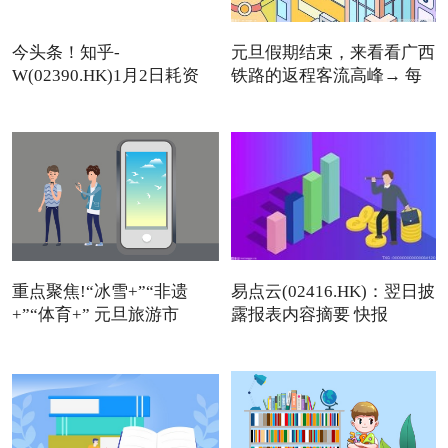
今头条！知乎-
元旦假期结束，来看看广西
W(02390.HK)1月2日耗资
铁路的返程客流高峰→ 每
11.12万美元回
重点聚焦!“冰雪+”“非遗
易点云(02416.HK)：翌日披
+”“体育+” 元旦旅游市
露报表内容摘要 快报