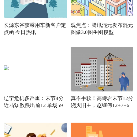
长源东谷获乘用车新客户定
观焦点：腾讯混元发布混元
点函 今日热讯
图像3.0图生图模型
辽宁危机多严重：末节4分
真不手软！高诗岩末节12分
近7战6败跌出前12 单场59
浇灭旧主，赵继伟12+7+6
怒