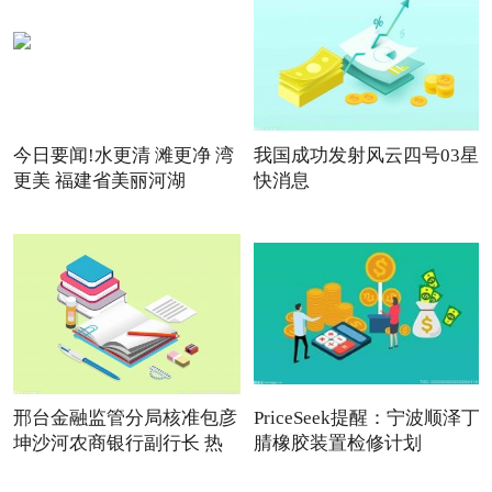
今日要闻!水更清 滩更净 湾
我国成功发射风云四号03星
更美 福建省美丽河湖
快消息
邢台金融监管分局核准包彦
PriceSeek提醒：宁波顺泽丁
坤沙河农商银行副行长 热
腈橡胶装置检修计划