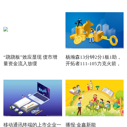
“跷跷板”效应显现 债市增
杨瀚森13分钟2分1板1助，
量资金流入放缓
开拓者111-105力克火箭，
卡
移动通讯终端的上市企业一
播报:金鑫新能