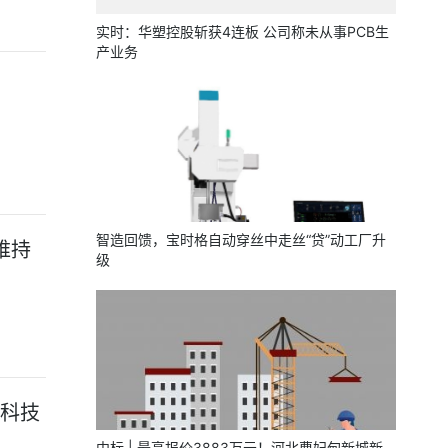
实时：华塑控股斩获4连板 公司称未从事PCB生
产业务
智造回馈，宝时格自动穿丝中走丝“贷”动工厂升
维持
级
路科技
中标 | 最高报价3883万元！河北曹妃甸新城新