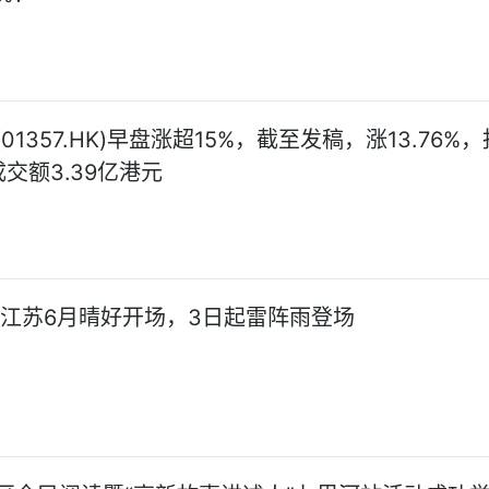
01357.HK)早盘涨超15%，截至发稿，涨13.76%，报
交额3.39亿港元
!江苏6月晴好开场，3日起雷阵雨登场