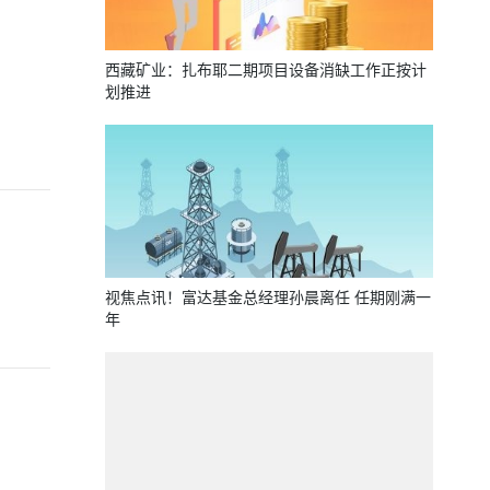
西藏矿业：扎布耶二期项目设备消缺工作正按计
划推进
视焦点讯！富达基金总经理孙晨离任 任期刚满一
年