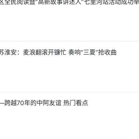
区全民阅读暨“高新故事讲述人”七里河站活动成功举
苏淮安：麦浪翻滚开镰忙 奏响“三夏”抢收曲
—跨越70年的中阿友谊 热门看点