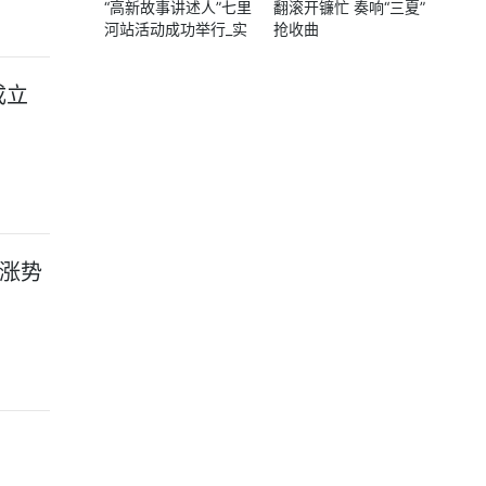
“高新故事讲述人”七里
翻滚开镰忙 奏响“三夏”
河站活动成功举行_实
抢收曲
时焦点
成立
下涨势