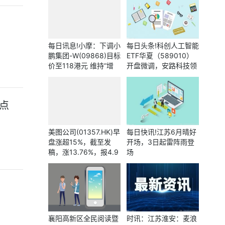
每日讯息!小摩：下调小
每日头条!科创人工智能
鹏集团-W(09868)目标
ETF华夏（589010）
价至118港元 维持“增
开盘微调，安路科技领
持”评级
涨超14%！
点
美图公司(01357.HK)早
每日快讯!江苏6月晴好
盘涨超15%，截至发
开场，3日起雷阵雨登
稿，涨13.76%，报4.9
场
6港元，成交额3.39亿
港元
襄阳高新区全民阅读暨
时讯：江苏淮安：麦浪