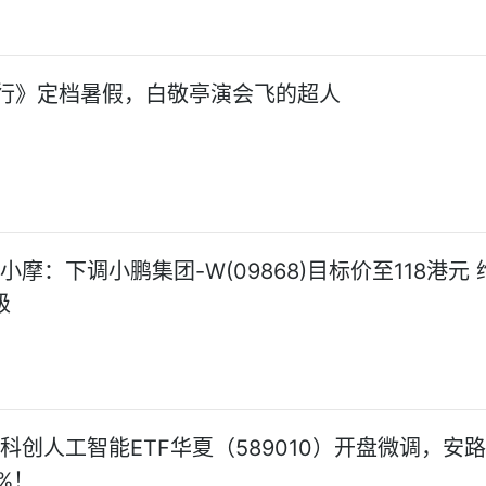
行》定档暑假，白敬亭演会飞的超人
小摩：下调小鹏集团-W(09868)目标价至118港元 
级
!科创人工智能ETF华夏（589010）开盘微调，安
%！