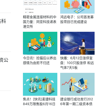
精密金属连接材料的中
鸿远电子：公司首发募
杰科
国力量：同亚科技递表
投项目已完成建设
港交所
今日讯！捡猫后以养出
快播：6月12日涨停复
投资公
感情为由拒不归还
盘：100只股涨停 和远
气体7天5板
焦点！[快讯]麦捷科技
建设银行成功发行202
849万限售股6月16日
6年第一期二级资本债