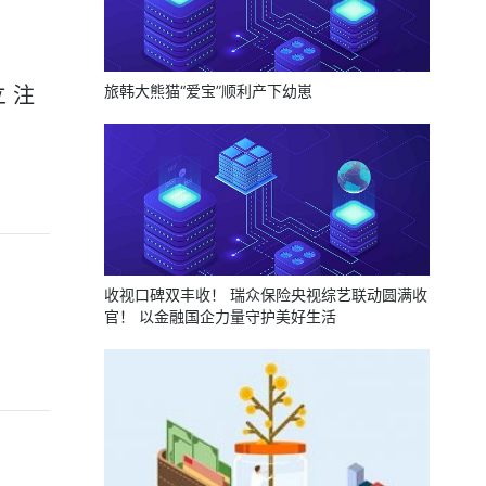
旅韩大熊猫“爱宝”顺利产下幼崽
 注
收视口碑双丰收！ 瑞众保险央视综艺联动圆满收
官！ 以金融国企力量守护美好生活