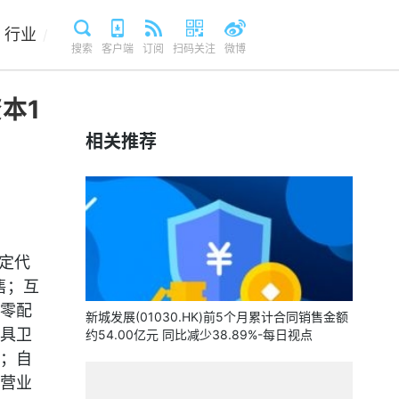
行业
/
搜索
客户端
订阅
扫码关注
微博
本1
相关推荐
定代
售；互
零配
新城发展(01030.HK)前5个月累计合同销售金额
具卫
约54.00亿元 同比减少38.89%-每日视点
；自
营业