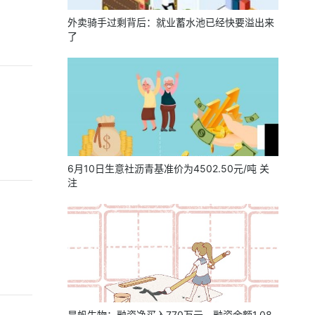
外卖骑手过剩背后：就业蓄水池已经快要溢出来
了
6月10日生意社沥青基准价为4502.50元/吨 关
注
昊帆生物：融资净买入770万元，融资余额1.08